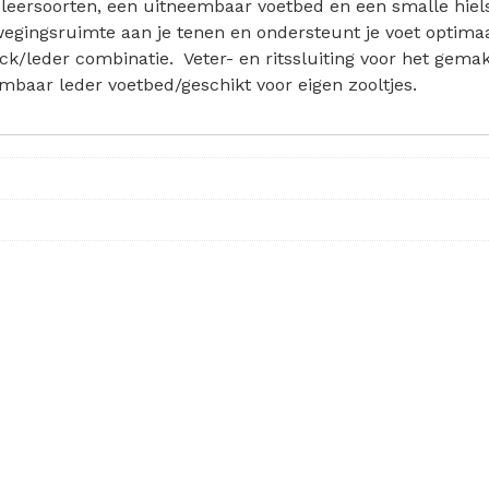
leersoorten, een uitneembaar voetbed en een smalle hiels
egingsruimte aan je tenen en ondersteunt je voet optimaal.
k/leder combinatie. Veter- en ritssluiting voor het gemakk
mbaar leder voetbed/geschikt voor eigen zooltjes.