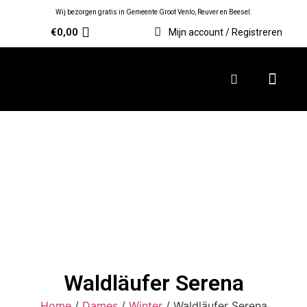
Wij bezorgen gratis in Gemeente Groot Venlo, Reuver en Beesel.
€
0,00
Mijn account / Registreren
Waldläufer Serena
Home
/
Dames
/
Winter
/ Waldläufer Serena