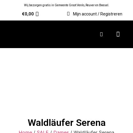
Wij bezorgen gratis in Gemeente Groot Venlo, Reuver en Beesel.
€
0,00
Mijn account / Registreren
Waldläufer Serena
Home
/
SALE
/
Dames
/ Waldläufer Serena