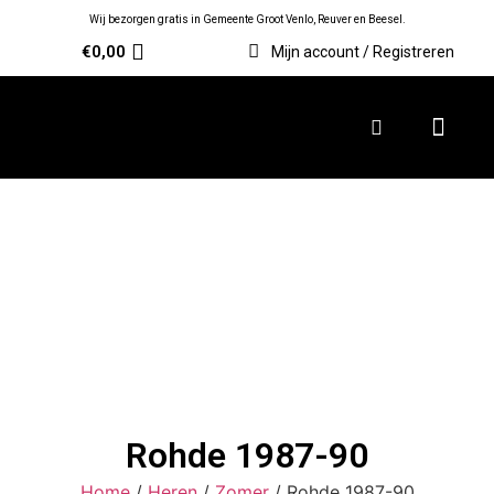
Wij bezorgen gratis in Gemeente Groot Venlo, Reuver en Beesel.
€
0,00
Mijn account / Registreren
Rohde 1987-90
Home
/
Heren
/
Zomer
/ Rohde 1987-90