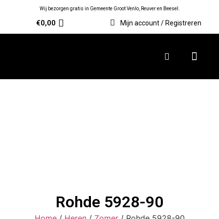
Wij bezorgen gratis in Gemeente Groot Venlo, Reuver en Beesel.
€
0,00
Mijn account / Registreren
Rohde 5928-90
Home
/
Heren
/
Zomer
/ Rohde 5928-90