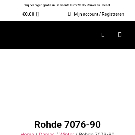
Wij bezorgen gratis in Gemeente Groot Venlo, Reuver en Beesel.
€
0,00
Mijn account / Registreren
Rohde 7076-90
Home
/
Dames
/
Winter
/ Rohde 7076-90