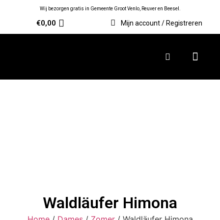
Wij bezorgen gratis in Gemeente Groot Venlo, Reuver en Beesel.
€
0,00
Mijn account / Registreren
Waldläufer Himona
Home
/
Dames
/
Zomer
/ Waldläufer Himona